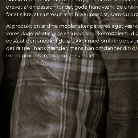
drevet af en passion for det gode håndværk, de unik
for at sikre, at slutresultatet bliver præcist, som du d
Al produktion af
dine
møbler sker på vores eget værks
vores dage på at skabe smukke snedkermøbler til dig.
også, at den snedker du snakker med omkring desig
det rå træ i hans hænder, mens han omdanner din drøm 
med i processen, hvis du ønsker det.