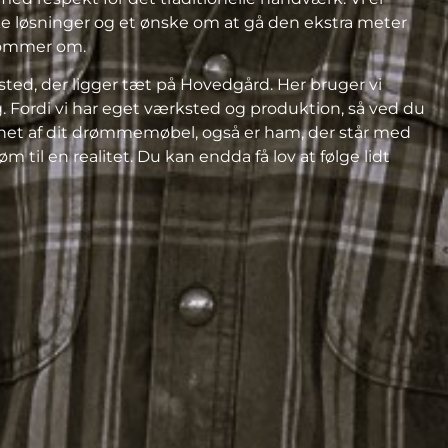
ke løsninger og et ønske om at gå den ekstra meter
røm
mer
om.
ted, der ligger tæt på Hovedgård. Her bruger vi
 Fordi vi har eget værksted og produktion, så ved du
net af dit drømmemøbel, også er ham, der står med
til en realitet. Du kan endda få lov at følge lidt