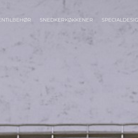
ENTILBEHØR
SNEDKERKØKKENER
SPECIALDESI