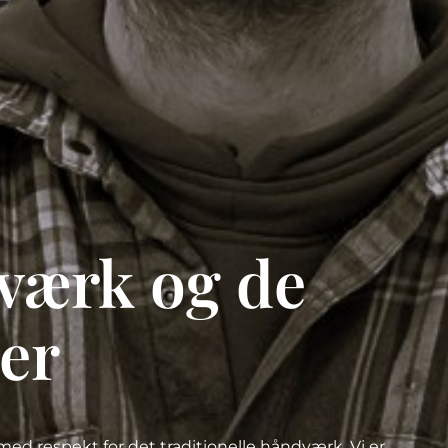
værk og de
er
med respekt for det traditionelle håndværk.
Vi er