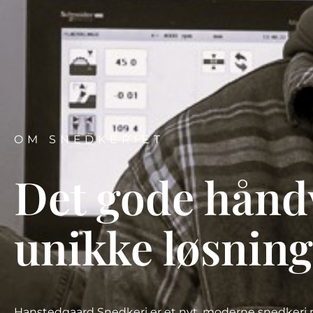
OM SNEDKERIET
Det gode hånd
unikke løsning
Hanstedgaard Snedkeri
er et nyt, moderne snedkeri 